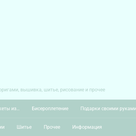
 оригами, вышивка, шитье, рисование и прочее
кеты из…
Бисероплетение
Подарки своими рукам
ми
Шитье
Прочее
Информация