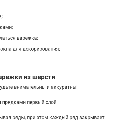
:
;
ьками;
латься варежка;
окна для декорирования;
варежки из шерсти
будьте внимательны и аккуратны!
 прядками первый слой
дывая ряды, при этом каждый ряд закрывает