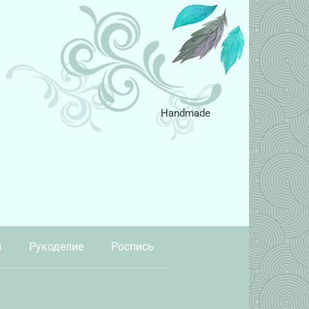
Handmade
и
Рукоделие
Роспись