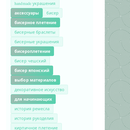
handmade украшения
аксессуары
бисер
бисерное плетение
бисерные браслеты
бисерные украшения
бисероплетение
бисер чешский
бисер японский
выбор материалов
декоративное искусство
для начинающих
история ремесла
история рукоделия
кирпичное плетение