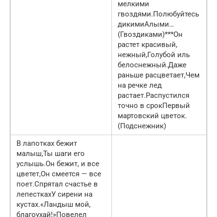
мелкими
гвоздями.Полюбуйтесь
дикимиАлыми…
(Гвоздиками)***Он
растет красивый,
нежный,Голубой иль
белоснежный.Даже
раньше расцветает,Чем
на речке лед
растает.Распустился
точно в срокПервый
мартовский цветок.
(Подснежник)
В лапотках бежит
малыш,Ты шаги его
услышь.Он бежит, и все
цветет,Он смеется — все
поет.Спрятал счастье в
лепесткахУ сирени на
кустах.«Ландыш мой,
благоухай!»Повелел