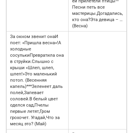
ей прилетели птицы—
Песни петь все
мастерицы.Догадались,
кто она?Эта девица – …
(Весна)
За окном звенит онаИ
поет: «Пришла весна»!А
холодные
сосулькиПревратила она
в струйки.Слышно с
крыши «Шлеп, шлеп,
шлеп!»Это маленький
потоп. (Весенняя
капель)***Зеленеет даль
полей,Запевает
соловей.В белый цвет
оделся сад,Пчелы
первые летят,Гром
грохочет. Угадай,Что за
месяц это? (Май)