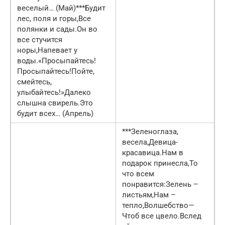
веселый… (Май)***Будит
лес, поля и горы,Все
полянки и сады.Он во
все стучится
норы,Напевает у
воды.«Просыпайтесь!
Просыпайтесь!Пойте,
смейтесь,
улыбайтесь!»Далеко
слышна свирель.Это
будит всех… (Апрель)
***Зеленоглаза,
весела,Девица-
красавица.Нам в
подарок принесла,То
что всем
понравится:Зелень –
листьям,Нам –
тепло,Волшебство—
Чтоб все цвело.Вслед