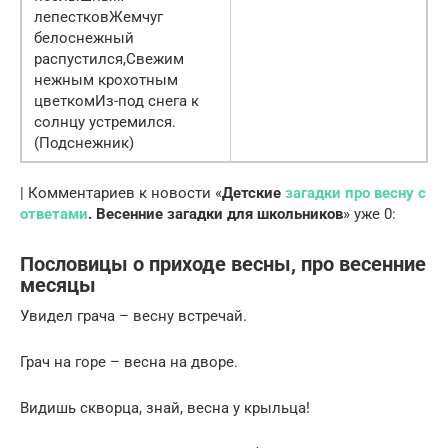
лепестковЖемчуг
белоснежный
распустился,Свежим
нежным крохотным
цветкомИз-под снега к
солнцу устремился.
(Подснежник)
| Комментариев к новости «
Детские
загадки про весну с
ответами
. Весенние загадки для школьников
» уже 0:
Пословицы о приходе весны, про весенние
месяцы
Увидел грача – весну встречай.
Грач на горе – весна на дворе.
Видишь скворца, знай, весна у крыльца!