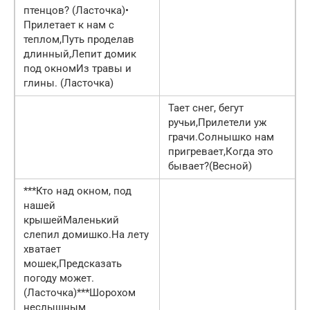
птенцов? (Ласточка)•
Прилетает к нам с
теплом,Путь проделав
длинный,Лепит домик
под окномИз травы и
глины. (Ласточка)
Тает снег, бегут
ручьи,Прилетели уж
грачи.Солнышко нам
пригревает,Когда это
бывает?(Весной)
***Кто над окном, под
нашей
крышейМаленький
слепил домишко.На лету
хватает
мошек,Предсказать
погоду может.
(Ласточка)***Шорохом
неслышным