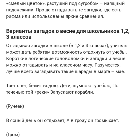
«смелый цветок», растущий под сугробом – изящный
подснежник. Проще отгадывать те загадки, где есть
рифма или использованы яркие сравнения.
Варианты загадок о весне для школьников 1,2,
3 классов
Отгадывая загадки в школе (в 1,2 и 3 классах), учитель
может дать ребятам возможность отдохнуть от учебы.
Короткие логические головоломки и загадки и весне
можно отгадывать и на классном часу. Разумеется,
лучше всего загадывать такие шарады в марте – мае.
Тает снег, бежит водою, Дети, шумною гурьбою, По
теченью той «реки» Запускают корабли.
(Ручеек)
В ясный день он отдыхает, А в грозу он громыхает.
(Гром)