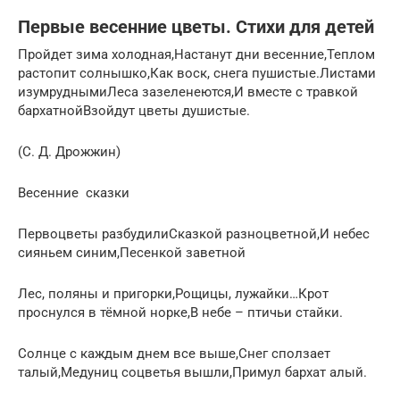
Первые весенние цветы. Стихи для детей
Пройдет зима холодная,Настанут дни весенние,Теплом
растопит солнышко,Как воск, снега пушистые.Листами
изумруднымиЛеса зазеленеются,И вместе с травкой
бархатнойВзойдут цветы душистые.
(С. Д. Дрожжин)
Весенние сказки
Первоцветы разбудилиСказкой разноцветной,И небес
сияньем синим,Песенкой заветной
Лес, поляны и пригорки,Рощицы, лужайки…Крот
проснулся в тёмной норке,В небе – птичьи стайки.
Солнце с каждым днем все выше,Снег сползает
талый,Медуниц соцветья вышли,Примул бархат алый.