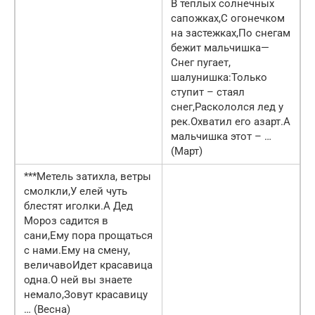
В теплых солнечных
сапожках,С огонечком
на застежках,По снегам
бежит мальчишка—
Снег пугает,
шалунишка:Только
ступит – стаял
снег,Раскололся лед у
рек.Охватил его азарт.А
мальчишка этот – …
(Март)
***Метель затихла, ветры
смолкли,У елей чуть
блестят иголки.А Дед
Мороз садится в
сани,Ему пора прощаться
с нами.Ему на смену,
величавоИдет красавица
одна.О ней вы знаете
немало,Зовут красавицу
… (Весна)