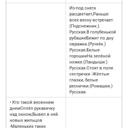
Из-под снега
расцветает,Раньше
всех весну встречает.
(Подснежник.)
Русская.В голубенькой
рубашкеБежит по дну
овражка.(Ручеёк.)
Русская.Белые
горошкиНа зелёной
ножке.(Ландыши.)
Русская.Стоят в поле
сестрички -Жёлтые
глазки, белые
реснички.(Ромашки.)
Русская.
• Кто такой весенним
днемСплёл рукавичку
над окном,Вывел в ней
новых жильцов
-Маленьких таких