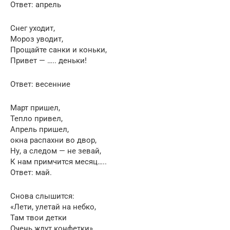
Ответ: апрель
Снег уходит,
Мороз уводит,
Прощайте санки и коньки,
Привет — ….. деньки!
Ответ: весенние
Март пришел,
Тепло привел,
Апрель пришел,
окна распахни во двор,
Ну, а следом — не зевай,
К нам примчится месяц…..
Ответ: май.
Снова слышится:
«Лети, улетай на небко,
Там твои детки
Очень ждут конфетки»