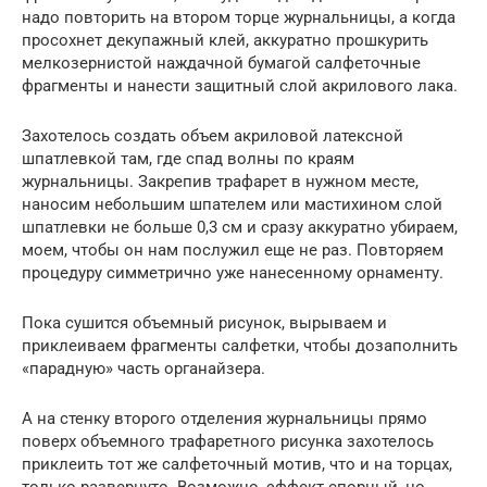
надо повторить на втором торце журнальницы, а когда
просохнет декупажный клей, аккуратно прошкурить
мелкозернистой наждачной бумагой салфеточные
фрагменты и нанести защитный слой акрилового лака.
Захотелось создать объем акриловой латексной
шпатлевкой там, где спад волны по краям
журнальницы. Закрепив трафарет в нужном месте,
наносим небольшим шпателем или мастихином слой
шпатлевки не больше 0,3 см и сразу аккуратно убираем,
моем, чтобы он нам послужил еще не раз. Повторяем
процедуру симметрично уже нанесенному орнаменту.
Пока сушится объемный рисунок, вырываем и
приклеиваем фрагменты салфетки, чтобы дозаполнить
«парадную» часть органайзера.
А на стенку второго отделения журнальницы прямо
поверх объемного трафаретного рисунка захотелось
приклеить тот же салфеточный мотив, что и на торцах,
только развернуто. Возможно, эффект спорный, но