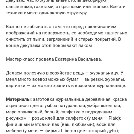
декупаж. Часто журнальные столы декорируют
салфетками, газетами, открытками или тканью. Все эти
техники имеют одинаковую структуру
Важно не забывать о том, что перед наклеиванием
изображений на поверхность, ее необходимо тщательно
очистить от пыли, загрязнений и старых покрытий. В
конце декупажа стол покрывают лаком
Мастер-класс провела Екатерина Васильева.
Делаем полезную в хозяйстве вещь — журнальницу. У
меня много всевозможных бумаг — вырезки, журналы,
картинки — их можно хранить в красивой журнальнице.
Материалы:
заготовка журнальница деревянная; краска
акриловая цвета: умбра натуральная, умбра жженная,
марс оранжевый, белый; салфетка с подходящим
рисунком – розы; клей для салфеток (у меня — Plaid);
финишный матовый лак (ваш любимый); воск для
мебели (у меня — фирмы Liberon цвет «старый дуб»);