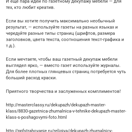
И еще пара идей по газетному декупажу мебели — для
тех, кто любит креатив.
Если вы хотите получить максимально необычный
результат, — используйте газеты на разных языках и
чередуйте разные типы страниц (шрифтов, размера
заголовков, цвета текста, соотношения текст-графика и
т.д.).
Если мечтаете, чтобы ваш газетный декупаж мебели
выглядел ярко, — вместо газет используйте журналы.
Для более плотных глянцевых страниц потребуется чуть
больший расход краски.
Приятного творчества и заслуженных комплиментов!
http://masterclassy.ru/dekupazh/dekupazh-master-
klass/8830-gazetnica-zhurnalnica-v-tehnike-dekupazh-master-
klass-s-poshagovymi-foto.html
http://ppfstrahovanie.ru/religiya/dekupazh-zhurnalnicy-