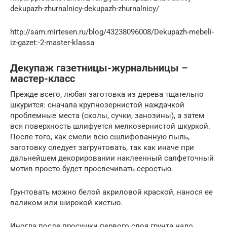
dekupazh-zhurnalnicy-dekupazh-zhurnalnicy/
http://sam.mirtesen.ru/blog/43238096008/Dekupazh-mebeli-
iz-gazet:-2-master-klassa
Декупаж газетницы-журнальницы –
мастер-класс
Прежде всего, любая заготовка из дерева тщательно
шкурится: сначала крупнозернистой наждачкой
проблемные места (сколы, сучки, занозины), а затем
вся поверхность шлифуется мелкозернистой шкуркой.
После того, как смели всю сшлифованную пыль,
заготовку следует загрунтовать, так как иначе при
дальнейшем декорировании наклеенный салфеточный
мотив просто будет просвечивать серостью.
Грунтовать можно белой акриловой краской, нанося ее
валиком или широкой кистью.
Иногда после просушки первого слоя грунта надо