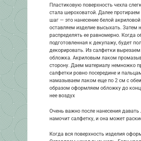
Пластиковую поверхность чехла слег
стала шероховатой. Далее протираем
шаг — это нанесение белой акриловой
оставляем изделие высыхать. Затем 
распределять ее равномерно. Когда о
подготовленная к декупажу, будет по
декорировать. Из салфетки вырезаем 
обложка. Акриловым лаком промазыва
сторону. Даем материалу немножко п
салфетки ровно посередине и пальца
намазываем лаком еще по 2 см с обеи
образом оформляем обложку до конца
нее воздух
Очень важно после нанесения давать 
намочит салфетку, и она может раск
Когда вся поверхность изделия оформ