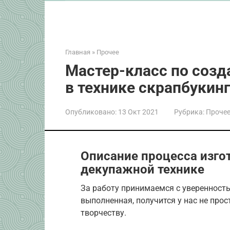
Главная
»
Прочее
Мастер-класс по созд
в технике скрапбукин
Опубликовано:
13 Окт 2021
Рубрика:
Проче
Описание процесса изго
декупажной технике
За работу принимаемся с уверенность
выполненная, получится у нас не прос
творчеству.