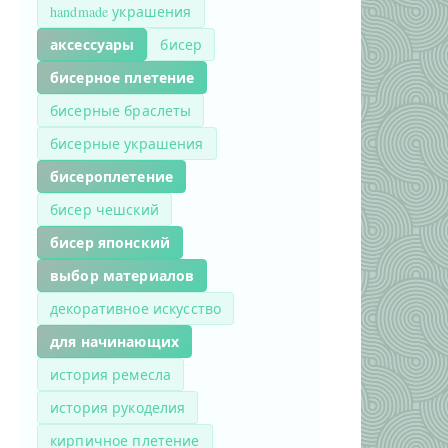
handmade украшения
аксессуары
бисер
бисерное плетение
бисерные браслеты
бисерные украшения
бисероплетение
бисер чешский
бисер японский
выбор материалов
декоративное искусство
для начинающих
история ремесла
история рукоделия
кирпичное плетение