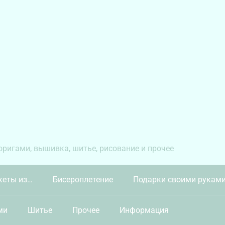
 оригами, вышивка, шитье, рисование и прочее
кеты из…
Бисероплетение
Подарки своими рукам
ми
Шитье
Прочее
Информация