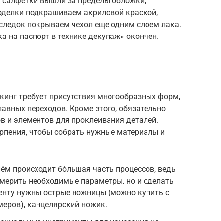
я салфетки вышли за пределы обложки,
оделки подкрашиваем акриловой краской,
оследок покрываем чехол еще одним слоем лака.
а на паспорт в технике декупаж» окончен.
укинг требует присутствия многообразных форм,
лавных переходов. Кроме этого, обязательно
в и элементов для проклеивания деталей.
рпения, чтобы собрать нужные материалы и
ём происходит бо́льшая часть процессов, ведь
тмерить необходимые параметры, но и сделать
енту нужны острые ножницы (можно купить с
меров), канцелярский ножик.