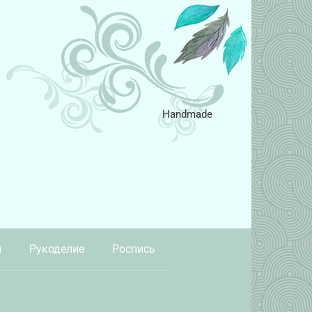
Handmade
и
Рукоделие
Роспись