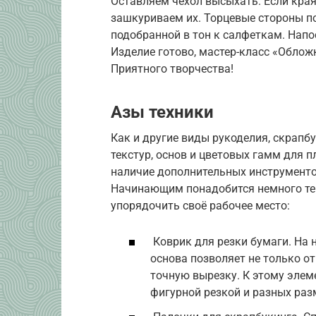
Оставляем чехол высыхать. Если кра
зашкуриваем их. Торцевые стороны п
подобранной в тон к салфеткам. Нап
Изделие готово, мастер-класс «Обложк
Приятного творчества!
Азы техники
Как и другие виды рукоделия, скрапб
текстур, основ и цветовых гамм для п
наличие дополнительных инструменто
Начинающим понадобится немного те
упорядочить своё рабочее место:
Коврик для резки бумаги. На н
основа позволяет не только о
точную вырезку. К этому элем
фигурной резкой и разных раз