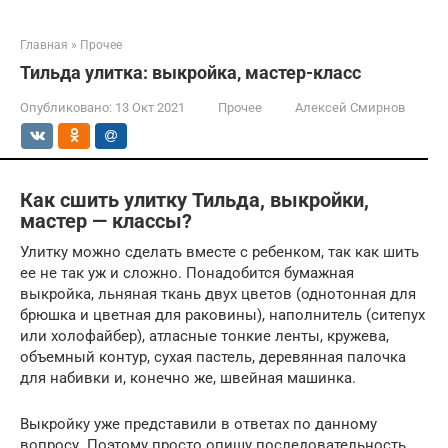
Главная
»
Прочее
Тильда улитка: выкройка, мастер-класс
Опубликовано:
13 Окт 2021
Прочее
Алексей Смирнов
Как сшить улитку Тильда, выкройки,
мастер — классы?
Улитку можно сделать вместе с ребенком, так как шить
ее не так уж и сложно. Понадобится бумажная
выкройка, льняная ткань двух цветов (однотонная для
брюшка и цветная для раковины), наполнитель (ситепух
или холофайбер), атласные тонкие ленты, кружева,
объемный контур, сухая пастель, деревянная палочка
для набивки и, конечно же, швейная машинка.
Выкройку уже представили в ответах по данному
вопросу. Поэтому просто опишу последовательность