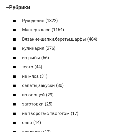
–Рубрики
Рукоделие (1822)
Мастер класс (1164)
Вязание-шапки,береты,шарфы (484)
кулинария (276)
из рыбы (66)
тесто (44)
из мяса (31)
салаты,закуски (30)
из овощей (29)
заготовки (25)
из творога/с твогогом (17)
сало (14)
сладости (12)