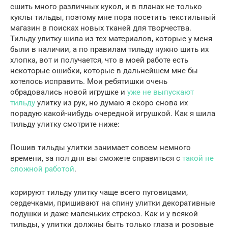
сшить много различных кукол, и в планах не только
куклы тильды, поэтому мне пора посетить текстильный
магазин в поисках новых тканей для творчества.
Тильду улитку шила из тех материалов, которые у меня
были в наличии, а по правилам тильду нужно шить их
хлопка, вот и получается, что в моей работе есть
некоторые ошибки, которые в дальнейшем мне бы
хотелось исправить. Мои ребятишки очень
обрадовались новой игрушке и
уже не выпускают
тильду
улитку из рук, но думаю я скоро снова их
порадую какой-нибудь очередной игрушкой. Как я шила
тильду улитку смотрите ниже:
Пошив тильды улитки занимает совсем немного
времени, за пол дня вы сможете справиться с
такой не
сложной работой
.
корируют тильду улитку чаще всего пуговицами,
сердечками, пришивают на спину улитки декоративные
подушки и даже маленьких стрекоз. Как и у всякой
тильды, у улитки должны быть только глаза и розовые