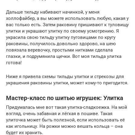
Дальше тильду набивают начинкой, у меня
холлофайбер, а вы можете использовать любую, какая у
вас только есть. Затем раковину пришивают к туловищу
улитки и украшают улитку по своему усмотрению. Я
украсила свою тильду улитку пуговицами по кругу
раковины, получилось довольно здорово, на шею
повязала веревочку, простыми нитками сделала
глазки, и подрумянила щечки. Вот моя тильда улитка
готова!
Ниже я привела схемы тильды улитки и стрекозы для
украшения раковины улитки, может кому-то пригодится.
Мастер-класс по шитью игрушек: Улитка
Придумалась мне вот такая улитка-сладкоежка. На мой
взгляд, очень забавная и лёгкая в пошиве. Такая
улиточка может быть полезной, если использовать её
как игольницу. На рожки можно вешать кольца – она
будет их хранить.