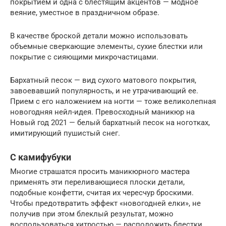
покрытием и одна с блестящим акцентов — модное
веяние, уместное в праздничном образе.
В качестве броской детали можно использовать
объемные сверкающие элементы, сухие блестки или
покрытие с сияющими микрочастицами.
Бархатный песок — вид сухого матового покрытия,
завоевавший популярность, и не утрачивающий ее.
Прием с его наложением на ногти — тоже великолепная
новогодняя нейл-идея. Превосходный маникюр на
Новый год 2021 — белый бархатный песок на ноготках,
имитирующий пушистый снег.
С камифубуки
Многие страшатся просить маникюрного мастера
применять эти переливающиеся плоски детали,
подобные конфетти, считая их чересчур броскими.
Чтобы предотвратить эффект «новогодней елки», не
получив при этом блеклый результат, можно
воспользоваться хитростью — расположить блестки