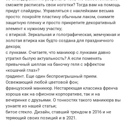
сможете расписать свои ноготки? Тогда вам на помощь
придут слайдеры. Управляться с наклейками весьма
просто: покройте пластину обычным лаком, снимите
защитную пленку и просто прикрепите декоративный
элемент к нужному участку;
с втиркой. Зеркальная и голографическая, жемчужная и
золотая втирка как будто создана для праздничного
декора;
с лунками. Считаете, что маникюр с лунками давно
утратил былую актуальность? А если поменять
привычный шеллак на баночку геля с эффектом
«кошачий глаз»?
градиент. Еще один беспроигрышный прием.
Освежающий любой цветовой фон;
французский маникюр. Нестареющая классика френча
хороша как на офисном корпоративе, так и на
вечеринке с друзьями. О тонкостях такого маникюра вы
узнаете из нашей статьи;
битое стекло. Дизайн, ставший трендом в 2016 и не
теряющий своих позиций и в 2021.