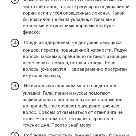
чистотой волос, а также регулярно подкрашивай
корни, если у тебя окрашенные локоны. Какой
бы красивой не была укладка, с грязными
волосами и отросшими корнями это будет
фиаско;
Следи за здоровьем. Не допускай секущихся
концов, перхоти, повышенной жирности. Радуй
волосы масками, правильно питайся, защищай
шевелюру от солнца, ветра и холода. Если
волосы уже секутся – своевременно постригай
их у парикмахера;
Не используй слишком много средств для
укладки. Гели, пенки и муссы помогают
зафиксировать волосы в нужном положении,
но при избытке создают ощущение грязных
волос. Совсем отказываться от стайлинга не
стоит – это поможет сохранить красоту в
течение дня. Просто знай меру;
Соблюдай стилистику. Жемчуг, цветы, бусины и