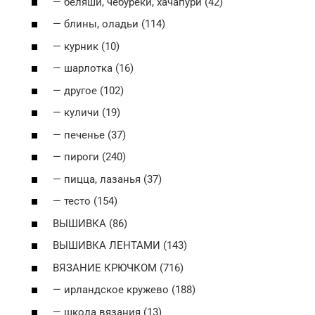
— беляши, чебуреки, хачапури (42)
— блины, оладьи (114)
— курник (10)
— шарлотка (16)
— другое (102)
— куличи (19)
— печенье (37)
— пироги (240)
— пицца, лазанья (37)
— тесто (154)
ВЫШИВКА (86)
ВЫШИВКА ЛЕНТАМИ (143)
ВЯЗАНИЕ КРЮЧКОМ (716)
— ирландское кружево (188)
— школа вязания (13)