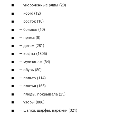
— укороченные ряды (20)
— i-cord (12)
— росток (10)
— бриошь (10)
— пряжа (8)
— детям (281)
— кофты (1305)
— мужчинам (84)
— обувь (80)
— пальто (114)
— платья (165)
— пледы, покрывала (25)
— узоры (886)
— шапки, шарфы, варежки (321)