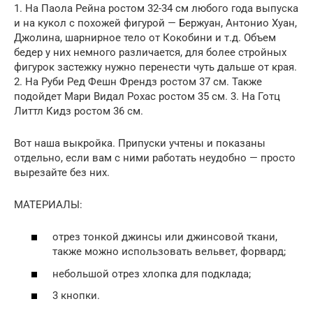
1. На Паола Рейна ростом 32-34 см любого года выпуска
и на кукол с похожей фигурой — Бержуан, Антонио Хуан,
Джолина, шарнирное тело от Кокобини и т.д. Объем
бедер у них немного различается, для более стройных
фигурок застежку нужно перенести чуть дальше от края.
2. На Руби Ред Фешн Френдз ростом 37 см. Также
подойдет Мари Видал Рохас ростом 35 см. 3. На Готц
Литтл Кидз ростом 36 см.
Вот наша выкройка. Припуски учтены и показаны
отдельно, если вам с ними работать неудобно — просто
вырезайте без них.
МАТЕРИАЛЫ:
отрез тонкой джинсы или джинсовой ткани,
также можно использовать вельвет, форвард;
небольшой отрез хлопка для подклада;
3 кнопки.