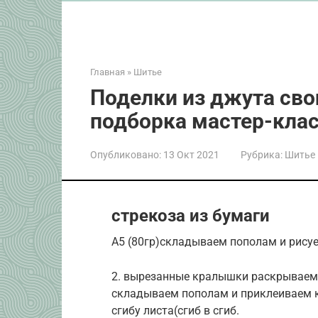
Главная
»
Шитье
Поделки из джута сво
подборка мастер-кла
Опубликовано:
13 Окт 2021
Рубрика:
Шитье
стрекоза из бумаги
А5 (80гр)складываем пополам и рис
2. вырезанные кралышки раскрываем 
складываем пополам и приклеиваем к
сгибу листа(сгиб в сгиб.