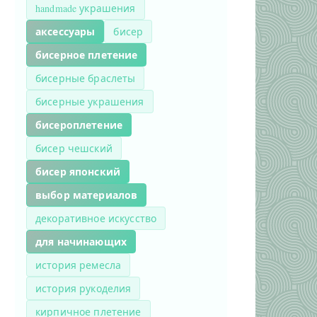
handmade украшения
аксессуары
бисер
бисерное плетение
бисерные браслеты
бисерные украшения
бисероплетение
бисер чешский
бисер японский
выбор материалов
декоративное искусство
для начинающих
история ремесла
история рукоделия
кирпичное плетение