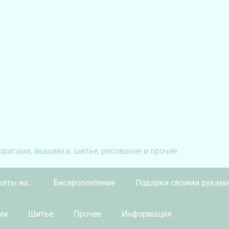
 оригами, вышивка, шитье, рисование и прочее
кеты из…
Бисероплетение
Подарки своими рукам
ми
Шитье
Прочее
Информация