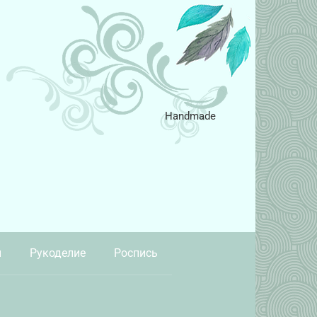
Handmade
и
Рукоделие
Роспись