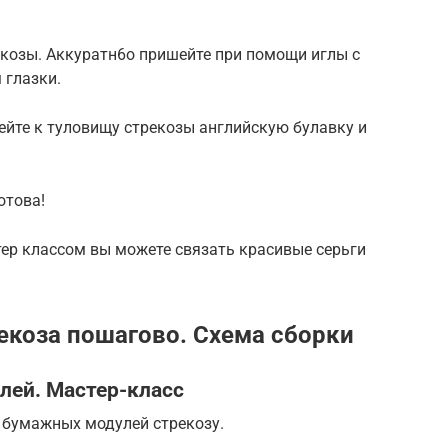
екозы. Аккуратн6о пришейте при помощи иглы с
 глазки.
ейте к туловищу стрекозы английскую булавку и
отова!
р классом вы можете связать красивые серьги
екоза пошагово. Схема сборки
лей. Мастер-класс
 бумажных модулей стрекозу.