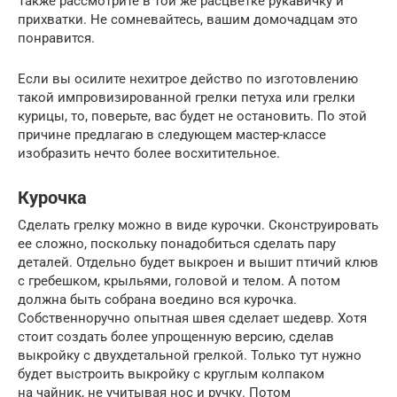
Также рассмотрите в той же расцветке рукавичку и
прихватки. Не сомневайтесь, вашим домочадцам это
понравится.
Если вы осилите нехитрое действо по изготовлению
такой импровизированной грелки петуха или грелки
курицы, то, поверьте, вас будет не остановить. По этой
причине предлагаю в следующем мастер-классе
изобразить нечто более восхитительное.
Курочка
Сделать грелку можно в виде курочки. Сконструировать
ее сложно, поскольку понадобиться сделать пару
деталей. Отдельно будет выкроен и вышит птичий клюв
с гребешком, крыльями, головой и телом. А потом
должна быть собрана воедино вся курочка.
Собственноручно опытная швея сделает шедевр. Хотя
стоит создать более упрощенную версию, сделав
выкройку с двухдетальной грелкой. Только тут нужно
будет выстроить выкройку с круглым колпаком
на чайник, не учитывая нос и ручку. Потом