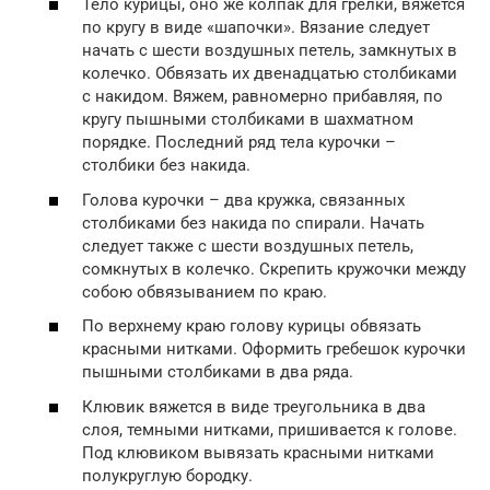
Тело курицы, оно же колпак для грелки, вяжется
по кругу в виде «шапочки». Вязание следует
начать с шести воздушных петель, замкнутых в
колечко. Обвязать их двенадцатью столбиками
с накидом. Вяжем, равномерно прибавляя, по
кругу пышными столбиками в шахматном
порядке. Последний ряд тела курочки –
столбики без накида.
Голова курочки – два кружка, связанных
столбиками без накида по спирали. Начать
следует также с шести воздушных петель,
сомкнутых в колечко. Скрепить кружочки между
собою обвязыванием по краю.
По верхнему краю голову курицы обвязать
красными нитками. Оформить гребешок курочки
пышными столбиками в два ряда.
Клювик вяжется в виде треугольника в два
слоя, темными нитками, пришивается к голове.
Под клювиком вывязать красными нитками
полукруглую бородку.