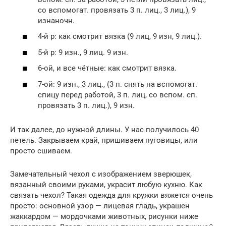
со вспомогат. провязать 3 п. лиц., 3 лиц.), 9
изнаночн.
4-й р: как смотрит вязка (9 лиц, 9 изн, 9 лиц.).
5-й р: 9 изн., 9 лиц. 9 изн.
6-ой, и все чётные: как смотрит вязка.
7-ой: 9 изн., 3 лиц., (3 п. снять на вспомогат.
спицу перед работой, 3 п. лиц, со вспом. сп.
провязать 3 п. лиц.), 9 изн.
И так далее, до нужной длины. У нас получилось 40
петель. Закрываем край, пришиваем пуговицы, или
просто сшиваем.
Замечательный чехол с изображением зверюшек,
вязанный своими руками, украсит любую кухню. Как
связать чехол? Такая одежда для кружки вяжется очень
просто: основной узор — лицевая гладь, украшен
жаккардом — мордочками животных, рисунки ниже