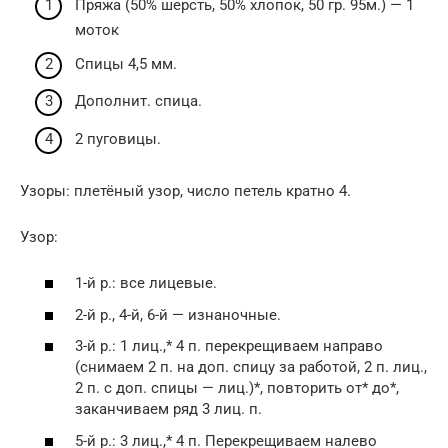
Пряжа (50% шерсть, 50% хлопок, 50 гр. 95м.) — 1
моток
Спицы 4,5 мм.
Дополнит. спица.
2 пуговицы.
Узоры: плетёный узор, число петель кратно 4.
Узор:
1-й р.: все лицевые.
2-й р., 4-й, 6-й — изнаночные.
3-й р.: 1 лиц.,* 4 п. перекрещиваем направо
(снимаем 2 п. на доп. спицу за работой, 2 п. лиц.,
2 п. с доп. спицы — лиц.)*, повторить от* до*,
заканчиваем ряд 3 лиц. п.
5-й р.: 3 лиц.,* 4 п. Перекрещиваем налево