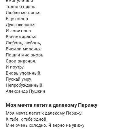
Вмиг улетели
Толпою прочь
Любви мечтанья.
Еще полна
Душа желанья
И ловит сна
Воспоминанья.
Любовь, любовь,
Внемли моленья:
Пошли мне вновь
Свои виденья,
И поутру,
Вновь упоенный,
Пускай умру
Непробужденный.
Александр Пушкин
Моя мечта летит к далекому Парижу
Моя мечта летит к далекому Парижу,
К тебе, к тебе одной.
Мне очень холодно. Я верно не увижу