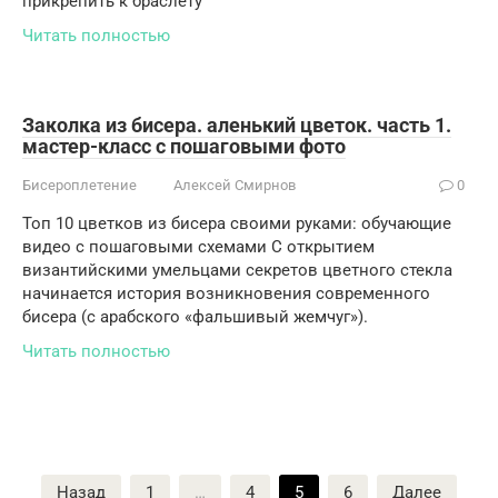
прикрепить к браслету
Читать полностью
Заколка из бисера. аленький цветок. часть 1.
мастер-класс с пошаговыми фото
Бисероплетение
Алексей Смирнов
0
Топ 10 цветков из бисера своими руками: обучающие
видео с пошаговыми схемами С открытием
византийскими умельцами секретов цветного стекла
начинается история возникновения современного
бисера (с арабского «фальшивый жемчуг»).
Читать полностью
Пагинация
Назад
1
…
4
5
6
Далее