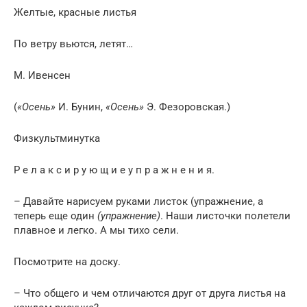
Желтые, красные листья
По ветру вьются, летят…
М. Ивенсен
(
«Осень»
И. Бунин,
«Осень»
Э. Фезоровская.)
Физкультминутка
Р е л а к с и р у ю щ и е у п р а ж н е н и я.
– Давайте нарисуем руками листок (упражнение, а
теперь еще один
(упражнение)
. Наши листочки полетели
плавное и легко. А мы тихо сели.
Посмотрите на доску.
– Что общего и чем отличаются друг от друга листья на