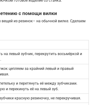
ючком готовое изделие со станка.
летению с помощи вилки
я вещей из резинок– на обычной вилке. Сделаем
ь на левый зубчик, перекрутить восьмёркой и
.
ужок цепляем за крайний левый и правый
ивая.
петельку и перетянуть её между зубчиками.
ую и перекинуть её на левый зуб.
зубчики красную резиночку, не перекручивая.