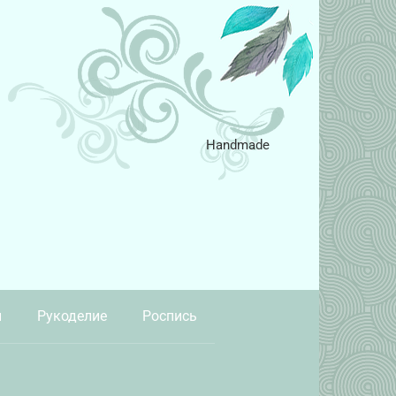
Handmade
и
Рукоделие
Роспись