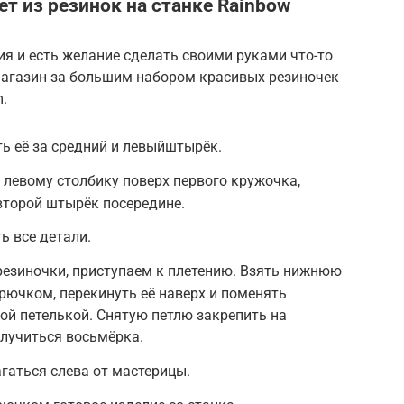
т из резинок на станке Rainbow
ия и есть желание сделать своими руками что-то
 магазин за большим набором красивых резиночек
.
ть её за средний и левыйштырёк.
левому столбику поверх первого кружочка,
второй штырёк посередине.
ь все детали.
 резиночки, приступаем к плетению. Взять нижнюю
крючком, перекинуть её наверх и поменять
й петелькой. Снятую петлю закрепить на
лучиться восьмёрка.
гаться слева от мастерицы.