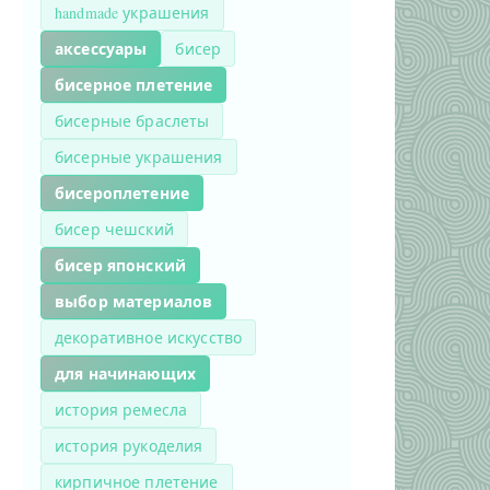
handmade украшения
аксессуары
бисер
бисерное плетение
бисерные браслеты
бисерные украшения
бисероплетение
бисер чешский
бисер японский
выбор материалов
декоративное искусство
для начинающих
история ремесла
история рукоделия
кирпичное плетение