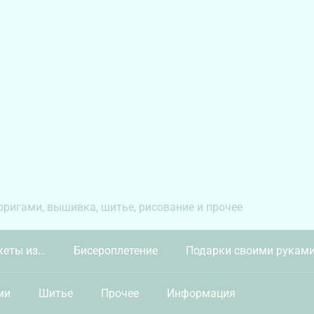
 оригами, вышивка, шитье, рисование и прочее
кеты из…
Бисероплетение
Подарки своими рукам
ми
Шитье
Прочее
Информация