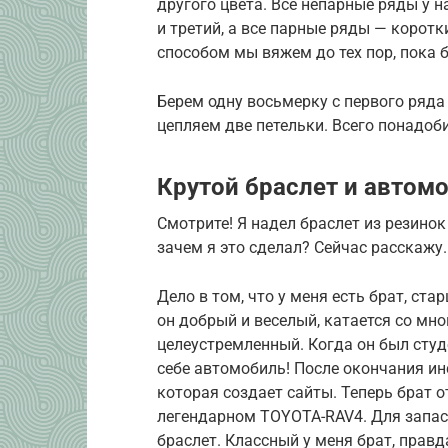
другого цвета. Все непарные ряды у н
и третий, а все парные ряды — коротк
способом мы вяжем до тех пор, пока 
Берем одну восьмерку с первого ряда
цепляем две петельки. Всего понадоби
Крутой браслет и автом
Смотрите! Я надел браслет из резинок
зачем я это сделал? Сейчас расскажу.
Дело в том, что у меня есть брат, ста
он добрый и веселый, катается со мно
целеустремленный. Когда он был студ
себе автомобиль! После окончания и
которая создает сайты. Теперь брат от
легендарном TOYOTA-RAV4. Для запасн
браслет. Классный у меня брат, правд