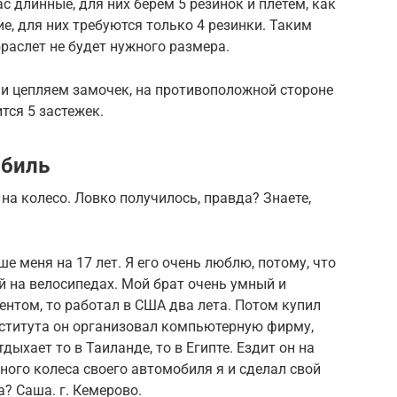
ас длинные, для них берем 5 резинок и плетем, как
ие, для них требуются только 4 резинки. Таким
браслет не будет нужного размера.
 и цепляем замочек, на противоположной стороне
тся 5 застежек.
обиль
 на колесо. Ловко получилось, правда? Знаете,
рше меня на 17 лет. Я его очень люблю, потому, что
й на велосипедах. Мой брат очень умный и
ентом, то работал в США два лета. Потом купил
нститута он организовал компьютерную фирму,
дыхает то в Таиланде, то в Египте. Ездит он на
ого колеса своего автомобиля я и сделал свой
а? Саша. г. Кемерово.