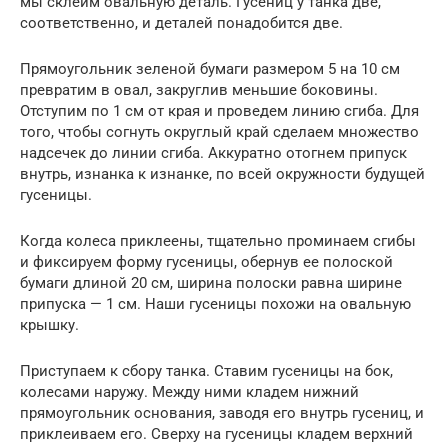
мы склеим овальную деталь. Гусениц у танка две,
соответственно, и деталей понадобится две.
Прямоугольник зеленой бумаги размером 5 на 10 см
превратим в овал, закруглив меньшие боковины.
Отступим по 1 см от края и проведем линию сгиба. Для
того, чтобы согнуть округлый край сделаем множество
надсечек до линии сгиба. Аккуратно отогнем припуск
внутрь, изнанка к изнанке, по всей окружности будущей
гусеницы.
Когда колеса приклеены, тщательно проминаем сгибы
и фиксируем форму гусеницы, обернув ее полоской
бумаги длиной 20 см, ширина полоски равна ширине
припуска — 1 см. Наши гусеницы похожи на овальную
крышку.
Приступаем к сбору танка. Ставим гусеницы на бок,
колесами наружу. Между ними кладем нижний
прямоугольник основания, заводя его внутрь гусениц, и
приклеиваем его. Сверху на гусеницы кладем верхний