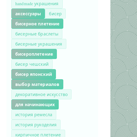
handmade украшения
аксессуары
бисер
бисерное плетение
бисерные браслеты
бисерные украшения
бисероплетение
бисер чешский
бисер японский
выбор материалов
декоративное искусство
для начинающих
история ремесла
история рукоделия
кирпичное плетение