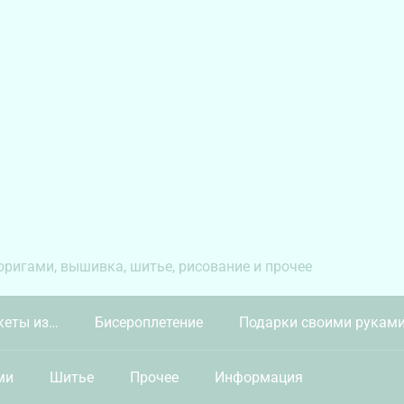
 оригами, вышивка, шитье, рисование и прочее
кеты из…
Бисероплетение
Подарки своими рукам
ми
Шитье
Прочее
Информация