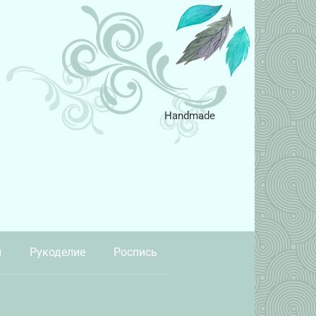
Handmade
и
Рукоделие
Роспись