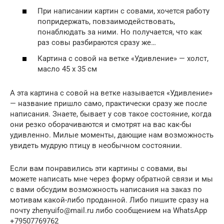
При написании картин с совами, хочется работу
попридержать, повзаимодействовать,
понаблюдать за ними. Но получается, что как
раз совы разбираются сразу же…
Картина с совой на ветке «Удивление» — холст,
масло 45 х 35 см
А эта картина с совой на ветке называется «Удивление»
— название пришло само, практически сразу же после
написания. Знаете, бывает у сов такое состояние, когда
они резко оборачиваются и смотрят на вас как-бы
удивленно. Милые моменты, дающие нам возможность
увидеть мудрую птицу в необычном состоянии.
Если вам понравились эти картины с совами, вы
можете написать мне через форму обратной связи и мы
с вами обсудим возможность написания на заказ по
мотивам какой-либо проданной. Либо пишите сразу на
почту zhenyuifo@mail.ru либо сообщением на WhatsApp
+79507769762