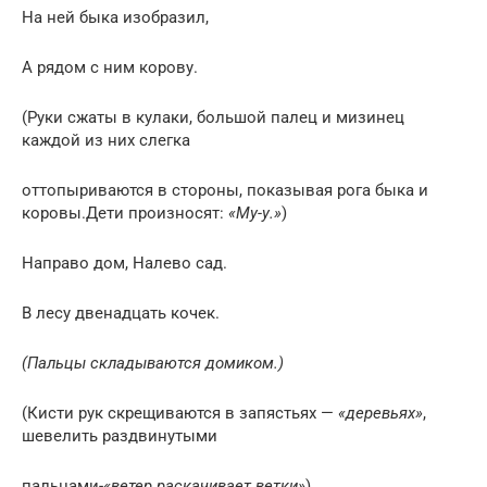
На ней быка изобразил,
А рядом с ним корову.
(Руки сжаты в кулаки, большой палец и мизинец
каждой из них слегка
оттопыриваются в стороны, показывая рога быка и
коровы.Дети произносят:
«My-у.»
)
Направо дом, Налево сад.
В лесу двенадцать кочек.
(Пальцы складываются домиком.)
(Кисти рук скрещиваются в запястьях —
«деревьях»
,
шевелить раздвинутыми
пальцами-
«ветер раскачивает ветки»
).