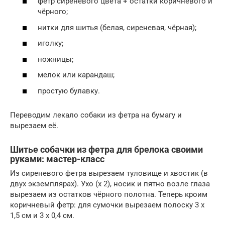
фетр сиреневого цвета + остатки коричневого и
чёрного;
нитки для шитья (белая, сиреневая, чёрная);
иголку;
ножницы;
мелок или карандаш;
простую булавку.
Переводим лекало собаки из фетра на бумагу и
вырезаем её.
Шитье собачки из фетра для брелока своими
руками: мастер-класс
Из сиреневого фетра вырезаем туловище и хвостик (в
двух экземплярах). Ухо (х 2), носик и пятно возле глаза
вырезаем из остатков чёрного полотна. Теперь кроим
коричневый фетр: для сумочки вырезаем полоску 3 х
1,5 см и 3 х 0,4 см.