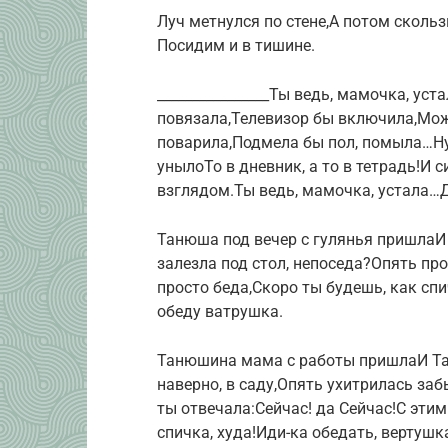
Луч метнулся по стене,А потом скольз
Посидим и в тишине.
________________Ты ведь, мамочка, ус
повязала,Телевизор бы включила,Мож
поварила,Подмела бы пол, помыла…Ну
унылоТо в дневник, а то в тетрадь!И
взглядом.Ты ведь, мамочка, устала…
Танюша под вечер с гулянья пришлаИ 
залезла под стол, непоседа?Опять пр
просто беда,Скоро ты будешь, как спи
обеду ватрушка.
Танюшина мама с работы пришлаИ Тан
наверно, в саду,Опять ухитрилась заб
ты отвечала:Сейчас! да Сейчас!С эти
спичка, худа!Иди-ка обедать, вертушк