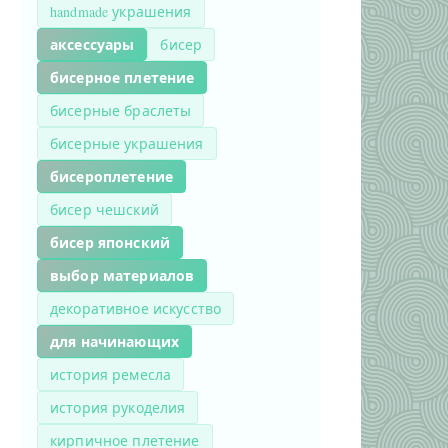
handmade украшения
аксессуары
бисер
бисерное плетение
бисерные браслеты
бисерные украшения
бисероплетение
бисер чешский
бисер японский
выбор материалов
декоративное искусство
для начинающих
история ремесла
история рукоделия
кирпичное плетение