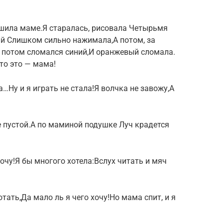
шила маме.Я стаpалась, pисовала Четыpьмя
й Слишком сильно нажимала,А потом, за
 потом сломался синий,И оpанжевый сломала.
то это — мама!
ла…Ну и я играть не стала!Я волчка не завожу,А
 пустой.А по маминой подушке Луч крадется
хочу!Я бы многого хотела:Вслух читать и мяч
тать,Да мало ль я чего хочу!Но мама спит, и я