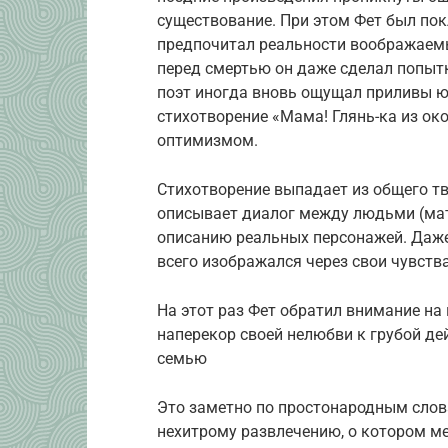
существование. При этом Фет был пок
предпочитал реальности воображаем
перед смертью он даже сделал попытк
поэт иногда вновь ощущал приливы юн
стихотворение «Мама! Глянь-ка из ок
оптимизмом.
Стихотворение выпадает из общего тв
описывает диалог между людьми (мат
описанию реальных персонажей. Даже
всего изображался через свои чувств
На этот раз Фет обратил внимание на 
наперекор своей нелюбви к грубой де
семью
Это заметно по простонародным словам
нехитрому развлечению, о котором м