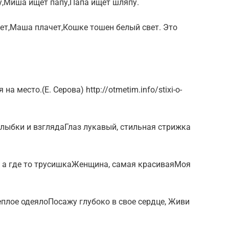
,Миша ищет папу,Папа ищет шляпу.
ет,Маша плачет,Кошке тошен белый свет. Это
а место.(Е. Серова) http://otmetim.info/stixi-o-
улыбки и взглядаГлаз лукавый, стильная стрижка
, а где то трусишкаЖенщина, самая красиваяМоя
еплое одеялоПосажу глубоко в свое сердце, Живи