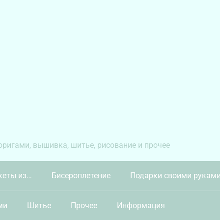
 оригами, вышивка, шитье, рисование и прочее
кеты из…
Бисероплетение
Подарки своими рукам
ми
Шитье
Прочее
Информация