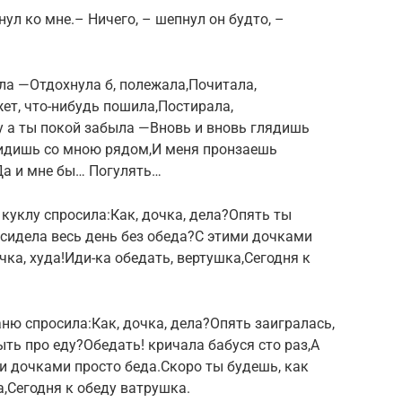
нул ко мне.– Ничего, – шепнул он будто, –
тала —Отдохнула б, полежала,Почитала,
ет, что-нибудь пошила,Постирала,
 а ты покой забыла —Вновь и вновь глядишь
 сидишь со мною рядом,И меня пронзаешь
Да и мне бы… Погулять…
куклу спросила:Как, дочка, дела?Опять ты
осидела весь день без обеда?С этими дочками
чка, худа!Иди-ка обедать, вертушка,Сегодня к
ю спросила:Как, дочка, дела?Опять заигралась,
ыть про еду?Обедать! кричала бабуся сто раз,А
ми дочками просто беда.Скоро ты будешь, как
а,Сегодня к обеду ватрушка.