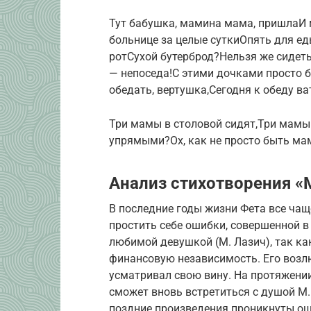
Тут бабушка, мамина мама, пришлаИ м
больнице за целые суткиОпять для ед
ротСухой бутерброд?Нельзя же сидеть
— непоседа!С этими дочками просто б
обедать, вертушка,Сегодня к обеду в
Три мамы в столовой сидят,Три мамы 
упрямыми?Ох, как не просто быть ма
Анализ стихотворения «
В последние годы жизни Фета все ча
простить себе ошибки, совершенной в 
любимой девушкой (М. Лазич), так как
финансовую независимость. Его возлю
усматривал свою вину. На протяжении
сможет вновь встретиться с душой М.
поздние произведения проникнуты о