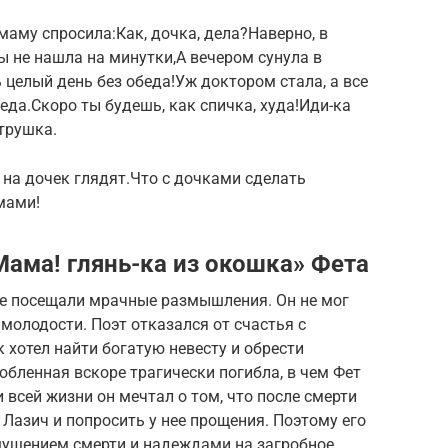
аму спросила:Как, дочка, дела?Наверно, в
ы не нашла на минутки,А вечером сунула в
 целый день без обеда!Уж доктором стала, а все
еда.Скоро ты будешь, как спичка, худа!Иди-ка
атрушка.
на дочек глядят.Что с дочками сделать
мами!
Мама! глянь-ка из окошка» Фета
ще посещали мрачные размышления. Он не мог
молодости. Поэт отказался от счастья с
 хотел найти богатую невесту и обрести
бленная вскоре трагически погибла, в чем Фет
 всей жизни он мечтал о том, что после смерти
 Лазич и попросить у нее прощения. Поэтому его
щущением смерти и надеждами на загробное