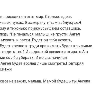
 приходить в этот мир. Столько здесь
мешек чужих. Я замерзну, я там заблужусь,Я
ому я тихонько прижмусь?С кем оставшись,
одь:“Не печалься, малыш, не грусти. Ангел
 мужать и расти. Будет он тебя нежить,
.Будет крепко к груди прижимать,Будет крыльями
г видеть твой.И ладошкой слезинки стирать.А в
ми со лба убирать. И когда, начиная
Ангел будет вослед лишь смотреть,Повторяя
 Скажи
вовсе не важно, малыш. Мамой будешь ты Ангела