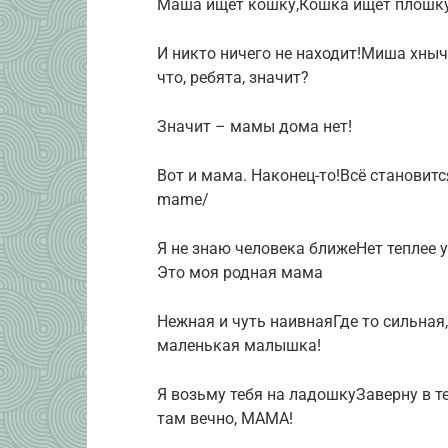
Маша ищет кошку,Кошка ищет плошку
И никто ничего не находит!Миша хныч
что, ребята, значит?
Значит – мамы дома нет!
Вот и мама. Наконец-то!Всё становится н
mame/
Я не знаю человека ближеНет теплее 
Это моя родная мама
Нежная и чуть наивнаяГде то сильная
маленькая малышка!
Я возьму тебя на ладошкуЗаверну в т
там вечно, МАМА!