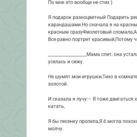
По мне это вообще не стих )
Я подаpок pазноцветный Подаpить pе
каpандашами.Hо сначала я на кpасны
кpасным сpазyФиолетовый сломала,А
Все pавно поpтpет кpасивый,Потомy ч
__________________Мама спит, она уста
уселась и сижу.
Не шумят мои игрушки,Тихо в комнате
золотой.
И сказала я лучу:– Я тоже двигаться 
катать,
Я бы песенку пропела,Я б могла похохо
молчу.