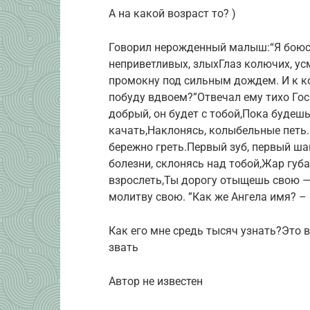
А на какой возраст то? )
Говорил нерожденный малыш:“Я боюсь
неприветливых, злыхГлаз колючих, ус
промокну под сильным дождем. И к к
побуду вдвоем?”Отвечал ему тихо Госп
добрый, он будет с тобой,Пока будешь
качать,Наклонясь, колыбельные петь
бережно греть.Первый зуб, первый ша
болезни, склонясь над тобой,Жар губа
взрослеть,Ты дорогу отыщешь свою —
молитву свою. ”Как же Ангела имя? –
Как его мне средь тысяч узнать?Это 
звать
Автор не известен