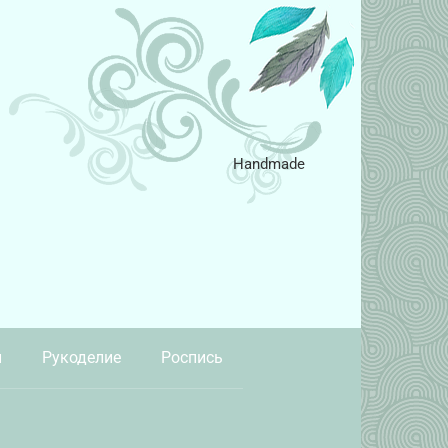
Handmade
и
Рукоделие
Роспись