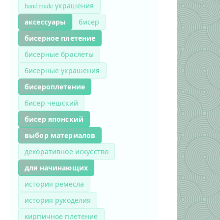
handmade украшения
аксессуары
бисер
бисерное плетение
бисерные браслеты
бисерные украшения
бисероплетение
бисер чешский
бисер японский
выбор материалов
декоративное искусство
для начинающих
история ремесла
история рукоделия
кирпичное плетение