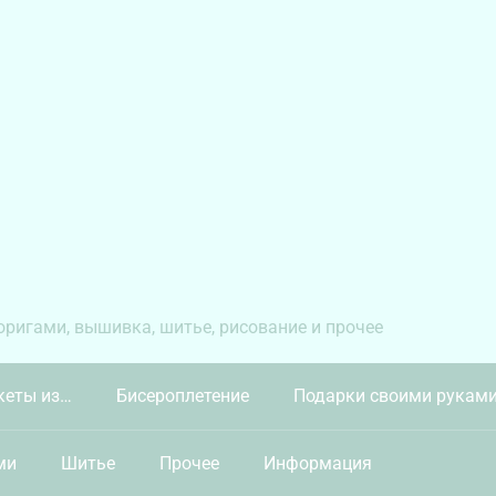
 оригами, вышивка, шитье, рисование и прочее
кеты из…
Бисероплетение
Подарки своими рукам
ми
Шитье
Прочее
Информация