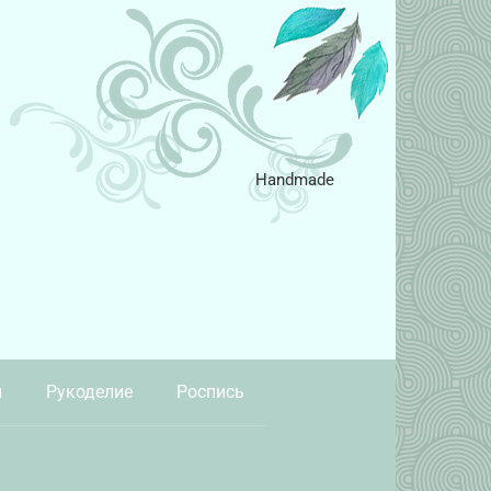
Handmade
и
Рукоделие
Роспись