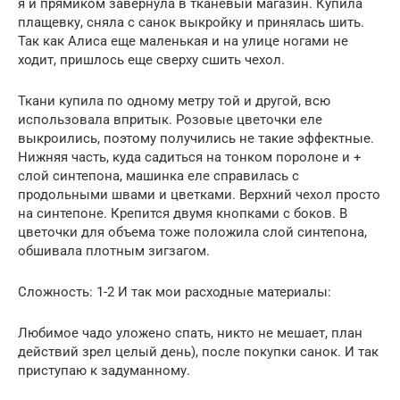
я и прямиком завернула в тканевый магазин. Купила
плащевку, сняла с санок выкройку и принялась шить.
Так как Алиса еще маленькая и на улице ногами не
ходит, пришлось еще сверху сшить чехол.
Ткани купила по одному метру той и другой, всю
использовала впритык. Розовые цветочки еле
выкроились, поэтому получились не такие эффектные.
Нижняя часть, куда садиться на тонком поролоне и +
слой синтепона, машинка еле справилась с
продольными швами и цветками. Верхний чехол просто
на синтепоне. Крепится двумя кнопками с боков. В
цветочки для объема тоже положила слой синтепона,
обшивала плотным зигзагом.
Сложность: 1-2 И так мои расходные материалы:
Любимое чадо уложено спать, никто не мешает, план
действий зрел целый день), после покупки санок. И так
приступаю к задуманному.