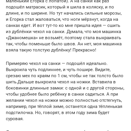
маленький Егорка с лопатой). А на санки как раз
подошёл матрасик, который я шила в коляску, и по
длине, и по ширине. Но тут начались сильные морозы,
и Егорка стал жаловаться, что ноги мёрзнут, когда на
санках едет. И вот тут-то ко мне пришла идея — сшить
из дублёнки чехол на санки. Думала, что моя машинка
«Джаномешка» не возьмёт, поэтому стала выкраивать
так, чтобы поменьше было швов. Ан нет, моя машинка
взяла такую толстую дублёнку! Прекрасно!
Примеряю чехол на санки — подошёл идеально.
Выкроила чуть подлиннее, и чуть пошире. Видите,
срезаю мех по краям по 1 см, чтобы не так толсто было
шить.Дальше выкроила чехол на ножки. Вставила в
боковинки длинные замки: с одной и с другой стороны,
чтобы удобнее было ребёнку в санки садиться. А при
желании чехол на ножки можно полностью отстегнуть,
например, при тёплой зиме, останется одна тёпленькая
подстилочка. Но, говорят, в этом году зима будет
суровая.