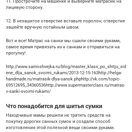
11. Прострочите на машинке и выверните матрасик на
лицевую сторону.
12. В незашитое отверстие вставьте поролон; отверстие
зашейте вручную потайным швом.
Вот и все! Матрас на санки мы сшили своими руками,
самое время привязать их к санкам и отправиться на
прогулку!
http://www.samoshvejka.ru/blog/master_klass_po_shitju_sid
ene_dlja_sanok_svoimi_rukami/2013-12-15-163http://helga-
handmade.ru/matrasik-dlya-sanok.phphttp://vk.com/topic-
69512695_34360536http://www.supermasterclass.ru/matras-
v-sanki-svoimi-rukami/
Что понадобится для шитья сумки
Находчивые мамы решили не тратить средств на
покупку дорогих санных сумок и создали способ
изготовления этой полезной вещи своими руками.