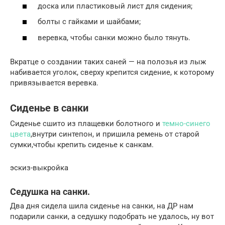
доска или пластиковый лист для сидения;
болты с гайками и шайбами;
веревка, чтобы санки можно было тянуть.
Вкратце о создании таких саней — на полозья из лыж
набивается уголок, сверху крепится сидение, к которому
привязывается веревка.
Сиденье в санки
Сиденье сшито из плащевки болотного и
темно-синего
цвета
,внутри синтепон, и пришила ремень от старой
сумки,чтобы крепить сиденье к санкам.
эскиз-выкройка
Седушка на санки.
Два дня сидела шила сиденье на санки, на ДР нам
подарили санки, а седушку подобрать не удалось, ну вот