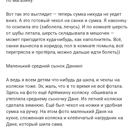
по магазину.
Вот так это выглядит — теперь сумка никуда не уедет
вниз. А это готовый чехол на санки и сумка. Я наконец-
то осилила это (заболела, лечусь). И по комнате шерсть
от шубы летала, шерсть складывала в мешочек —
может пригодится куда-нибудь, как наполнитель. Всё,
санки вынесла в коридор, пол в комнате помыла, всё
перетрясла и протёрла, можно дальше идти болеть))
Маленький средний сынок Даниил
А ведь я всем детям что-нибудь да шила, и чехлы на
коляски тоже. Эх, жаль, что в то время не всё фотала.
Здесь на фото ещё Артёмкину коляску обшивала и
утепляла среднему сыночку Дане. Из летней коляски
сделала зимнюю. Ещё был чехол на ножки и удобная
сумка на ручку. На этом фото маленький Даня на
кухне, сложенная коляска и клеёнчатый нагрудник на
Дане, который шила сама.