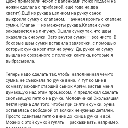
Даже примерили чехол с валенками (тоже подъём на
ножки сделала с прибавкой, ещё года на два
хватит).Ещё из рукава целиком на ручку санок
выкроила сумку с клапаном. Начиная кроить с клапана
сумки. Клапан — из манжеты рукава.Клапан сумки
закрывается на липучку. Сшила сумку так, что швы
оказались снаружи. Зато внутри сумки — всё чисто. В
боковые швы сумки вставила завязочки, с помощью
которых сумка крепится на ручку. Да, ручка на сумку
вышла из срезанного с полочки кантика, которые я
выбрасывала.
Теперь надо сделать так, чтобы наполненная чем-то
сумка, не съезжала по ручке вниз. И тут ко мне в
комнату заходит старший сынок Артём, застав меня
думающую над этим процессом. И предложил сделать
скользящую петлю на ручке. Молодчинка! Скользящая
петля нужна для того, чтобы при снятии сумки, ручка
оставалась свободной от всяких ненужных деталей.
Просто сдвигаем петлю вниз до конца ручки и всё.
Можно с этой сумкой гулять — расхаживать, например,