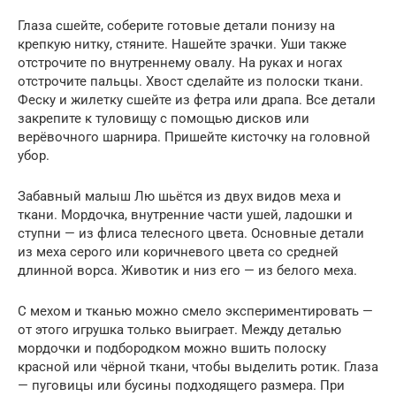
Глаза сшейте, соберите готовые детали понизу на
крепкую нитку, стяните. Нашейте зрачки. Уши также
отстрочите по внутреннему овалу. На руках и ногах
отстрочите пальцы. Хвост сделайте из полоски ткани.
Феску и жилетку сшейте из фетра или драпа. Все детали
закрепите к туловищу с помощью дисков или
верёвочного шарнира. Пришейте кисточку на головной
убор.
Забавный малыш Лю шьётся из двух видов меха и
ткани. Мордочка, внутренние части ушей, ладошки и
ступни — из флиса телесного цвета. Основные детали
из меха серого или коричневого цвета со средней
длинной ворса. Животик и низ его — из белого меха.
С мехом и тканью можно смело экспериментировать —
от этого игрушка только выиграет. Между деталью
мордочки и подбородком можно вшить полоску
красной или чёрной ткани, чтобы выделить ротик. Глаза
— пуговицы или бусины подходящего размера. При