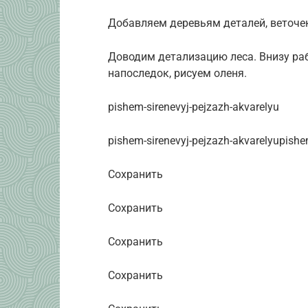
Добавляем деревьям деталей, веточек
Доводим детализацию леса. Внизу раб
напоследок, рисуем оленя.
pishem-sirenevyj-pejzazh-akvarelyu
pishem-sirenevyj-pejzazh-akvarelyupish
Сохранить
Сохранить
Сохранить
Сохранить