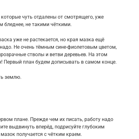
, которые чуть отдалены от смотрящего, уже
м бледнее, не такими чёткими.
раска уже не растекается, но края мазка ещё
о надо. Не очень тёмным сине-фиолетовым цветом,
розрачные стволы и ветви деревьев. На этом
н! Первый план будем дописывать в самом конце.
ть землю.
ервом плане. Прежде чем их писать, работу надо
тите выдвинуть вперёд, подрисуйте глубоким
е мазок получается с чётким краем.