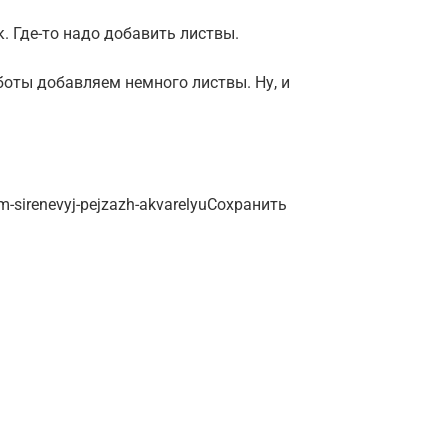
. Где-то надо добавить листвы.
оты добавляем немного листвы. Ну, и
em-sirenevyj-pejzazh-akvarelyuСохранить