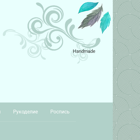
Handmade
и
Рукоделие
Роспись