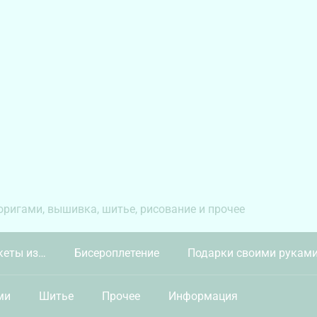
 оригами, вышивка, шитье, рисование и прочее
кеты из…
Бисероплетение
Подарки своими рукам
ми
Шитье
Прочее
Информация