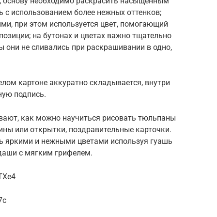
; основу необходимо раскрасить насыщенным
ь с использованием более нежных оттенков;
ыми, при этом используется цвет, помогающий
озиции; на бутонах и цветах важно тщательно
ы они не сливались при раскрашивании в одно,
елом картоне аккуратно складывается, внутри
ную подпись.
вают, как можно научиться рисовать тюльпаны
ины или открытки, поздравительные карточки.
ь яркими и нежными цветами используя гуашь
даши с мягким грифелем.
TXe4
7c