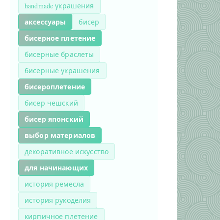
handmade украшения
аксессуары
бисер
бисерное плетение
бисерные браслеты
бисерные украшения
бисероплетение
бисер чешский
бисер японский
выбор материалов
декоративное искусство
для начинающих
история ремесла
история рукоделия
кирпичное плетение