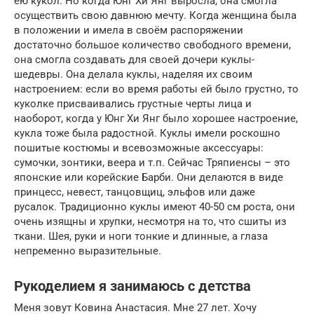
ею кукол. Но когда Юнг Хи Янг выросла, она смогла
осуществить свою давнюю мечту. Когда женщина была
в положении и имела в своём распоряжении
достаточно большое количество свободного времени,
она смогла создавать для своей дочери куклы-
шедевры. Она делала куклы, наделяя их своим
настроением: если во время работы ей было грустно, то
куколке присваивались грустные черты лица и
наоборот, когда у Юнг Хи Янг было хорошее настроение,
кукла тоже была радостной. Куклы имели роскошно
пошитые костюмы и всевозможные аксессуары:
сумочки, зонтики, веера и т.п. Сейчас Тряпиенсы – это
японские или корейские Барби. Они делаются в виде
принцесс, невест, танцовщиц, эльфов или даже
русалок. Традиционно куклы имеют 40-50 см роста, они
очень изящны и хрупки, несмотря на то, что сшиты из
ткани. Шея, руки и ноги тонкие и длинные, а глаза
непременно выразительные.
Рукоделием я занимаюсь с детства
Меня зовут Ковина Анастасия. Мне 27 лет. Хочу