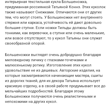
интерьерная текстильная кукла Большеножка,
придуманная россиянкой Татьяной Коннэ. Этих куколок
также называют Снежками. Отличаются они от других
тем, что могут стоять. У Большеножки нет внутреннего
стержня или каркаса, устойчивость ей дают довольно
большие ступни. Если ножки Тильды должны быть
тонкими, как веревочки, а ступни или очень маленькие,
или вовсе отсутствуют, то у кукол Татьяны они служат
своеобразной опорой.
Большеножки выглядят очень добродушно благодаря
миловидному личику с глазками-точечками и
малюсенькому ротику. Изготовление этих кукол
удовольствие не из дешевых. Авторские изделия, на
которые засматриваются начинающие мастера, сшиты
из дорогих тканей, для их декора Татьяна использует
красивую отделку, а в своей работе продумывает все до
мельчайших подробностей. Благодаря этому
Большеножки получаются очень реалистичными и
непохожими на других кукол.